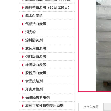
颗粒型白炭黑（60目-120目）
疏水白炭黑
气相法白炭黑
消光粉
涂料防沉剂
农药用白炭黑
饲料级白炭黑
橡胶级白炭黑
胶粉用白炭黑
食品抗结剂
牙膏摩擦剂
保温隔热专用剂
农药可湿性粉剂专用助剂
水合白炭黑