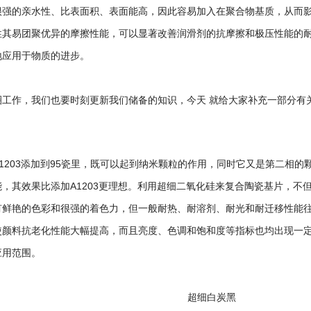
很强的亲水性、比表面积、表面能高，因此容易加入在聚合物基质，从而
性其易团聚优异的摩擦性能，可以显著改善润滑剂的抗摩擦和极压性能的
地应用于物质的进步。
圈工作，我们也要时刻更新我们储备的知识，今天 就给大家补充一部分有
1203添加到95瓷里，既可以起到纳米颗粒的作用，同时它又是第二相
，其效果比添加A1203更理想。利用超细二氧化硅来复合陶瓷基片，不
有鲜艳的色彩和很强的着色力，但一般耐热、耐溶剂、耐光和耐迁移性能
使颜料抗老化性能大幅提高，而且亮度、色调和饱和度等指标也均出现一
应用范围。
超细白炭黑